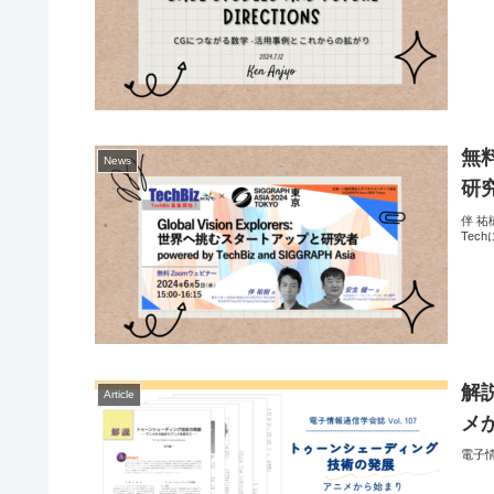
無
News
研究者
伴 祐樹
Te
解
Article
メ
電子