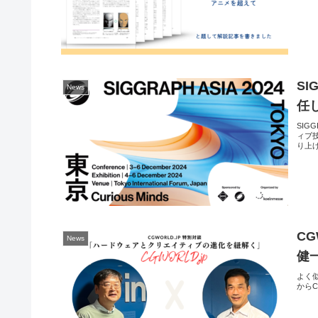
SIG
News
任
SIG
ィブ
り上
CG
News
健
よく
から