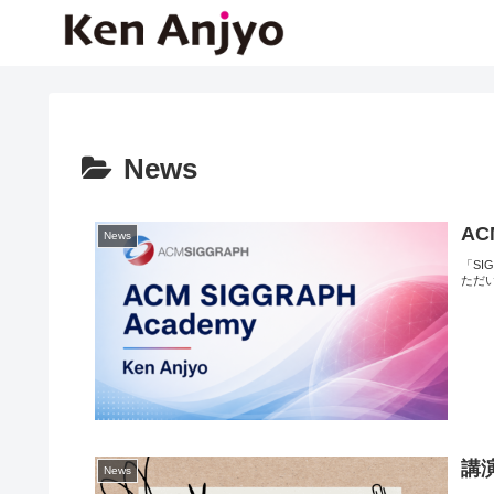
News
AC
News
「SI
ただい
講演
News