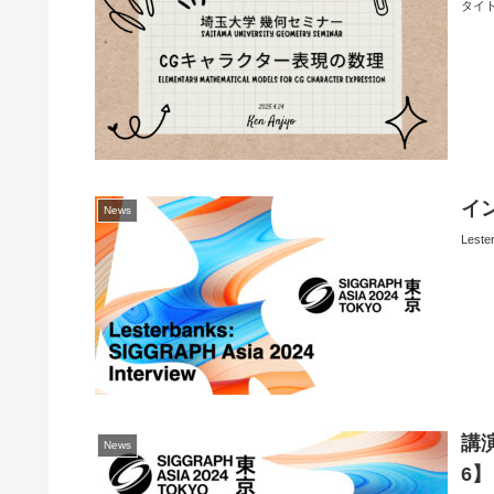
タイ
イン
News
Les
講演
News
6】