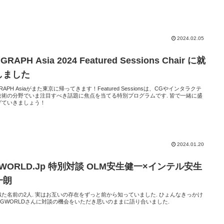
2024.02.05
GRAPH Asia 2024 Featured Sessions Chair に就
しました
GRAPH Asiaがまた東京に帰ってきます！Featured Sessionsは、CGやインタラクテ
技術の分野でいま注目すべき話題に焦点を当てる特別プログラムです. 皆で一緒に盛
げていきましょう！
2024.01.20
WORLD.Jp 特別対談 OLM安生健一×インテル安生
一朗
似た名前の2人. 実はお互いの存在をずっと前から知っていました. ひょんなきっかけ
CGWORLDさんに対談の機会をいただき思いのままに語り合いました.