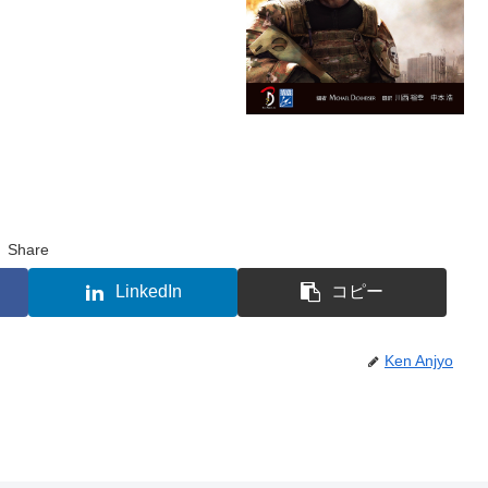
Share
LinkedIn
コピー
Ken Anjyo